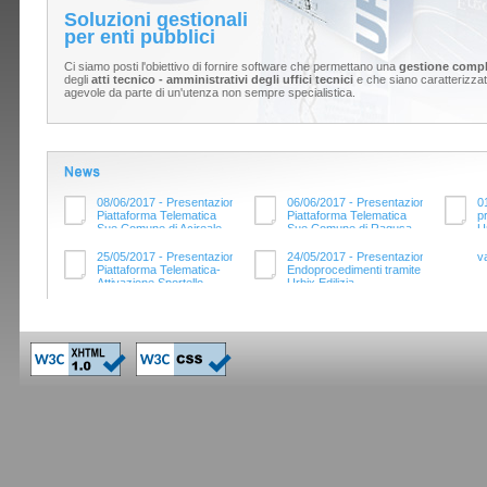
Soluzioni gestionali
per enti pubblici
Ci siamo posti l'obiettivo di fornire software che permettano una
gestione compl
degli
atti tecnico - amministrativi degli uffici tecnici
e che siano caratterizzati 
agevole da parte di un'utenza non sempre specialistica.
08/06/2017 - Presentazione
06/06/2017 - Presentazione
0
Piattaforma Telematica
Piattaforma Telematica
pr
Sue Comune di Acireale
Sue Comune di Ragusa
Un
de
S
25/05/2017 - Presentazione
24/05/2017 - Presentazione
va
Piattaforma Telematica-
Endoprocedimenti tramite
Attivazione Sportello
Urbix Edilizia
Suap Comune di Acireale